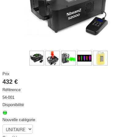
DISCO / DJ PARTY / RADIO
▼
ECLAIRAGE SCENE ET ARCHITECTURAL
▼
STRUCTURES et ACCESSOIRES
▼
HAUT PARLEURS, CÂBLES ET ACCESSOIRES
▼
CONTACT
▼
Prix
ACTIVITE
▼
432 €
Référence
54-001
Disponibilité
Nouvelle catégorie