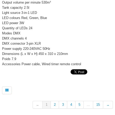
Output volume per minute 530m³
Tank capacity 2.5l
Light source 3-in-1 LED
LED colours Red, Green, Blue
LED power 3W
Quantity of LEDs 24
Modes DMX
DMX channels 4
DMX connector 3-pin XLR
Power supply 220-240VAC 50Hz
Dimensions (L x W x H) 450 x 310 x 210mm
Poids 7.9
Accessories Power cable, Wired timer remote control
←
1
2
3
4
5
...
15
→