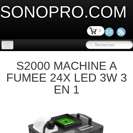
SONOPRO.COM
0
ACCUEIL
S2000 MACHINE A
SONORISATION SCENE et VIDEO
▼
FUMEE 24X LED 3W 3
LIMITATION ACOUSTIQUE
▼
EN 1
SONORISATION INSTALLATION
▼
SONORISATION PORTABLE
▼
MICRO ET PERIPHERIQUE
▼