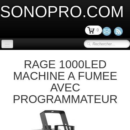
SONOPRO.COM
0
ACCUEIL
RAGE 1000LED
SONORISATION SCENE et VIDEO
▼
MACHINE A FUMEE
LIMITATION ACOUSTIQUE
▼
AVEC
SONORISATION INSTALLATION
▼
PROGRAMMATEUR
SONORISATION PORTABLE
▼
MICRO ET PERIPHERIQUE
▼