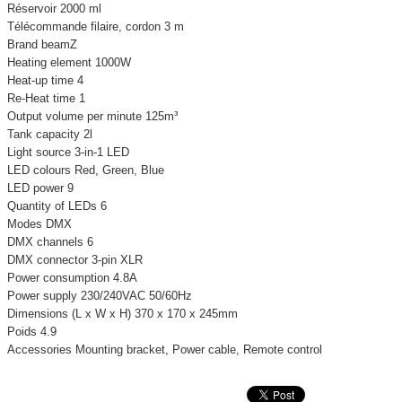
Réservoir 2000 ml
Télécommande filaire, cordon 3 m
Brand beamZ
Heating element 1000W
Heat-up time 4
Re-Heat time 1
Output volume per minute 125m³
Tank capacity 2l
Light source 3-in-1 LED
LED colours Red, Green, Blue
LED power 9
Quantity of LEDs 6
Modes DMX
DMX channels 6
DMX connector 3-pin XLR
Power consumption 4.8A
Power supply 230/240VAC 50/60Hz
Dimensions (L x W x H) 370 x 170 x 245mm
Poids 4.9
Accessories Mounting bracket, Power cable, Remote control