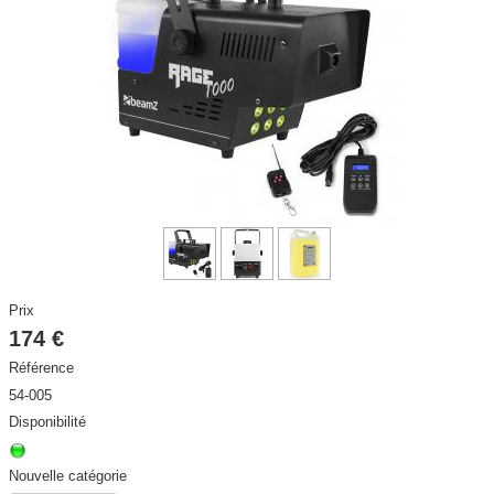
DISCO / DJ PARTY / RADIO
▼
ECLAIRAGE SCENE ET ARCHITECTURAL
▼
STRUCTURES et ACCESSOIRES
▼
HAUT PARLEURS, CÂBLES ET ACCESSOIRES
▼
CONTACT
▼
ACTIVITE
▼
Prix
174 €
Référence
54-005
Disponibilité
Nouvelle catégorie