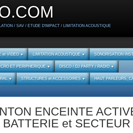
O.COM
ATION / SAV / ETUDE D'IMPACT / LIMITATION ACOUSTIQUE
 et VIDEO
LIMITATION ACOUSTIQUE
SONORISATION INS
▼
▼
ICRO ET PERIPHERIQUE
DISCO / DJ PARTY / RADIO
▼
▼
URAL
STRUCTURES et ACCESSOIRES
HAUT PARLEURS, C
▼
▼
NTON ENCEINTE ACTIVE 
BATTERIE et SECTEUR