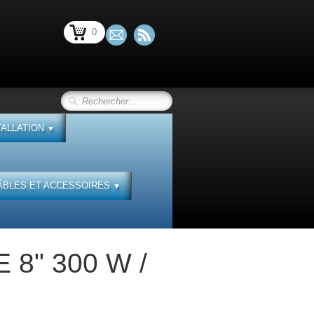
0
TALLATION
▼
ÂBLES ET ACCESSOIRES
▼
8" 300 W /