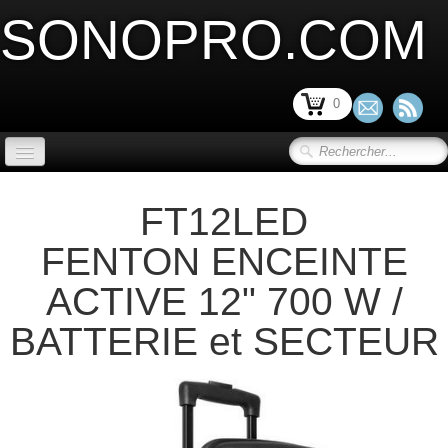
SONOPRO.COM
0
ACCUEIL
FT12LED
SONORISATION SCENE et VIDEO
▼
FENTON ENCEINTE
LIMITATION ACOUSTIQUE
▼
ACTIVE 12" 700 W /
SONORISATION INSTALLATION
▼
BATTERIE et SECTEUR
SONORISATION PORTABLE
▼
MICRO ET PERIPHERIQUE
▼