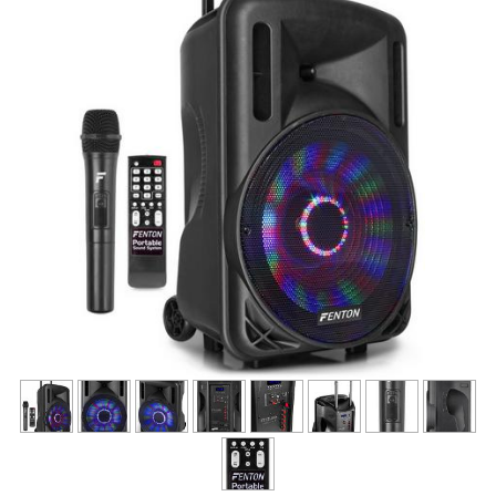
DISCO / DJ PARTY / RADIO
▼
ECLAIRAGE SCENE ET ARCHITECTURAL
▼
STRUCTURES et ACCESSOIRES
▼
HAUT PARLEURS, CÂBLES ET ACCESSOIRES
▼
CONTACT
▼
ACTIVITE
▼