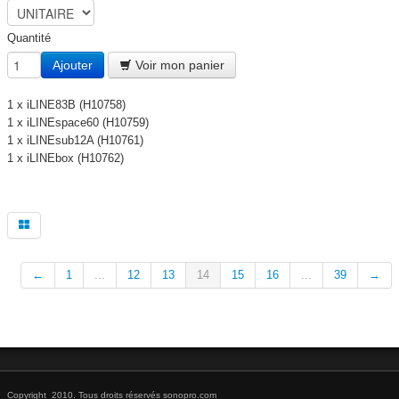
Quantité
Ajouter
Voir mon panier
1 x iLINE83B (H10758)
1 x iLINEspace60 (H10759)
1 x iLINEsub12A (H10761)
1 x iLINEbox (H10762)
←
1
...
12
13
14
15
16
...
39
→
Copyright 2010. Tous droits réservés sonopro.com