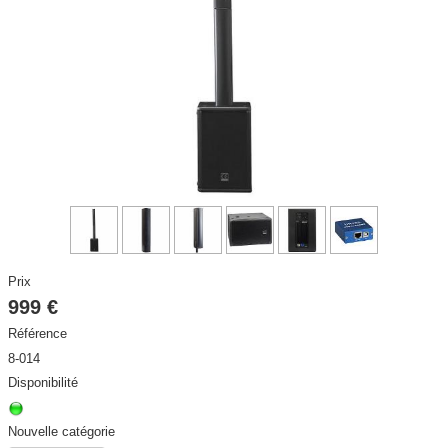
DISCO / DJ PARTY / RADIO
▼
ECLAIRAGE SCENE ET ARCHITECTURAL
▼
STRUCTURES et ACCESSOIRES
▼
HAUT PARLEURS, CÂBLES ET ACCESSOIRES
▼
CONTACT
▼
ACTIVITE
▼
Prix
999 €
Référence
8-014
Disponibilité
Nouvelle catégorie