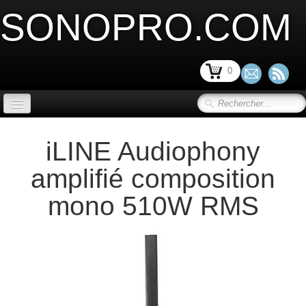
SONOPRO.COM
0
ACCUEIL
iLINE Audiophony
SONORISATION SCENE et VIDEO
▼
amplifié composition
LIMITATION ACOUSTIQUE
▼
mono 510W RMS
SONORISATION INSTALLATION
▼
SONORISATION PORTABLE
▼
MICRO ET PERIPHERIQUE
▼