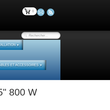
0
TALLATION
▼
ÂBLES ET ACCESSOIRES
▼
5" 800 W