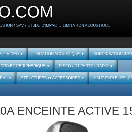
O.COM
ATION / SAV / ETUDE D'IMPACT / LIMITATION ACOUSTIQUE
 et VIDEO
LIMITATION ACOUSTIQUE
SONORISATION INS
▼
▼
ICRO ET PERIPHERIQUE
DISCO / DJ PARTY / RADIO
▼
▼
URAL
STRUCTURES et ACCESSOIRES
HAUT PARLEURS, C
▼
▼
0A ENCEINTE ACTIVE 1