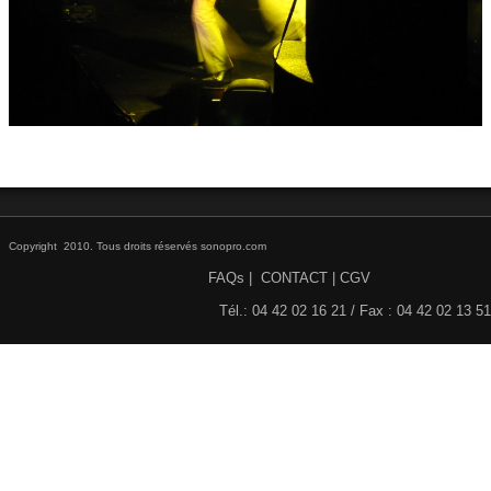
DISCO / DJ PARTY / RADIO
▼
ECLAIRAGE SCENE ET ARCHITECTURAL
▼
STRUCTURES et ACCESSOIRES
▼
HAUT PARLEURS, CÂBLES ET ACCESSOIRES
▼
CONTACT
▼
Copyright 2010. Tous droits réservés sonopro.com
FAQs
|
CONTACT
|
CGV
ACTIVITE
▼
Tél.: 04 42 02 16 21 / Fax : 04 42 02 13 51