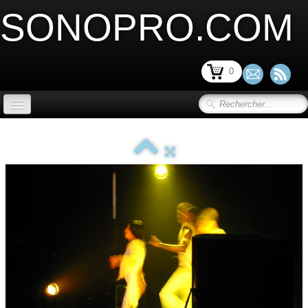
SONOPRO.COM
0
ACCUEIL
SONORISATION SCENE et VIDEO
▼
LIMITATION ACOUSTIQUE
▼
SONORISATION INSTALLATION
▼
SONORISATION PORTABLE
▼
MICRO ET PERIPHERIQUE
▼