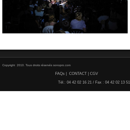
DISCO / DJ PARTY / RADIO
▼
ECLAIRAGE SCENE ET ARCHITECTURAL
▼
STRUCTURES et ACCESSOIRES
▼
HAUT PARLEURS, CÂBLES ET ACCESSOIRES
▼
CONTACT
▼
Copyright 2010. Tous droits réservés sonopro.com
FAQs
|
CONTACT
|
CGV
ACTIVITE
▼
Tél.: 04 42 02 16 21 / Fax : 04 42 02 13 51