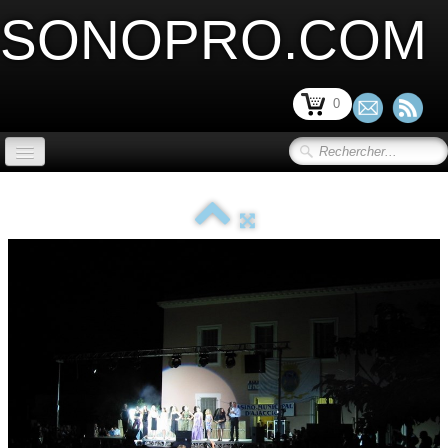
SONOPRO.COM
0
ACCUEIL
SONORISATION SCENE et VIDEO
▼
LIMITATION ACOUSTIQUE
▼
SONORISATION INSTALLATION
▼
SONORISATION PORTABLE
▼
MICRO ET PERIPHERIQUE
▼