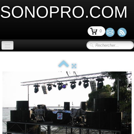
SONOPRO.COM
0
ACCUEIL
SONORISATION SCENE et VIDEO
▼
LIMITATION ACOUSTIQUE
▼
SONORISATION INSTALLATION
▼
SONORISATION PORTABLE
▼
MICRO ET PERIPHERIQUE
▼