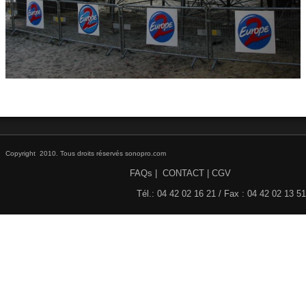
DISCO / DJ PARTY / RADIO
▼
ECLAIRAGE SCENE ET ARCHITECTURAL
▼
STRUCTURES et ACCESSOIRES
▼
HAUT PARLEURS, CÂBLES ET ACCESSOIRES
▼
CONTACT
▼
Copyright 2010. Tous droits réservés sonopro.com
FAQs
|
CONTACT
|
CGV
ACTIVITE
▼
Tél.: 04 42 02 16 21 / Fax : 04 42 02 13 51