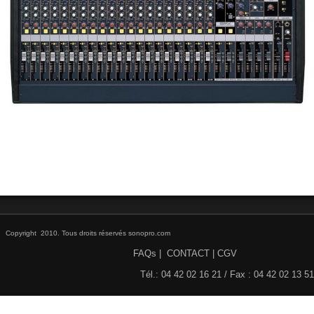
DISCO / DJ PARTY / RADIO
▼
ECLAIRAGE SCENE ET ARCHITECTURAL
▼
STRUCTURES et ACCESSOIRES
▼
HAUT PARLEURS, CÂBLES ET ACCESSOIRES
▼
CONTACT
▼
ACTIVITE
▼
Copyright 2010. Tous droits réservés sonopro.com
FAQs
|
CONTACT
|
CGV
Tél.: 04 42 02 16 21 / Fax : 04 42 02 13 51