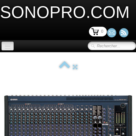
SONOPRO.COM
0
ACCUEIL
SONORISATION SCENE et VIDEO
▼
LIMITATION ACOUSTIQUE
▼
SONORISATION INSTALLATION
▼
SONORISATION PORTABLE
▼
MICRO ET PERIPHERIQUE
▼