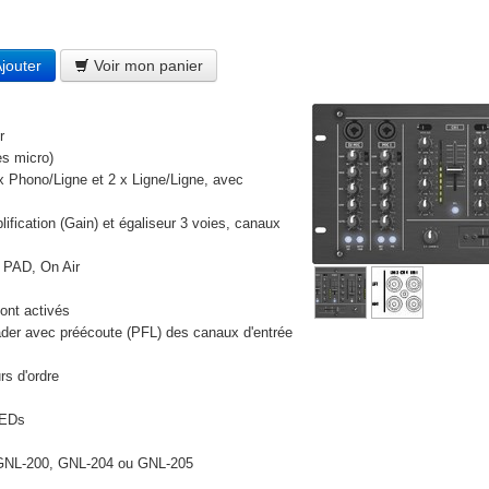
jouter
Voir mon panier
r
es micro)
 Phono/Ligne et 2 x Ligne/Ligne, avec
ification (Gain) et égaliseur 3 voies, canaux
s PAD, On Air
sont activés
fader avec préécoute (PFL) des canaux d'entrée
rs d'ordre
LEDs
 GNL-200, GNL-204 ou GNL-205