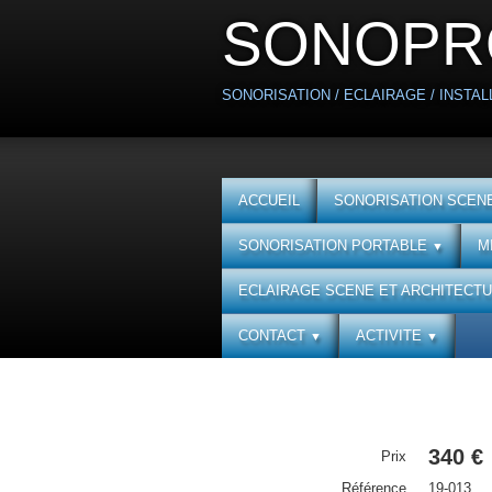
SONOPR
SONORISATION / ECLAIRAGE / INSTALL
ACCUEIL
SONORISATION SCENE
SONORISATION PORTABLE
M
▼
ECLAIRAGE SCENE ET ARCHITECT
CONTACT
ACTIVITE
▼
▼
340 €
Prix
Référence
19-013