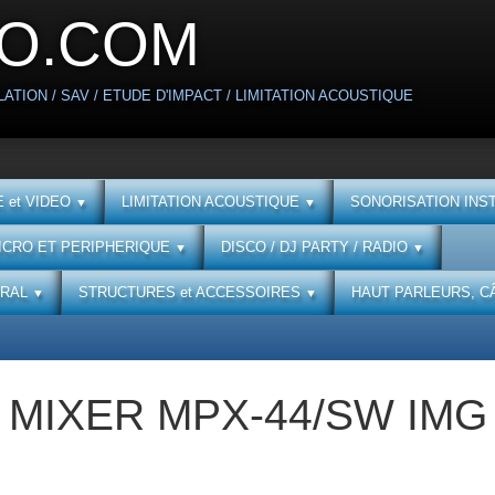
O.COM
ATION / SAV / ETUDE D'IMPACT / LIMITATION ACOUSTIQUE
 et VIDEO
LIMITATION ACOUSTIQUE
SONORISATION INS
▼
▼
ICRO ET PERIPHERIQUE
DISCO / DJ PARTY / RADIO
▼
▼
URAL
STRUCTURES et ACCESSOIRES
HAUT PARLEURS, C
▼
▼
MIXER MPX-44/SW IMG