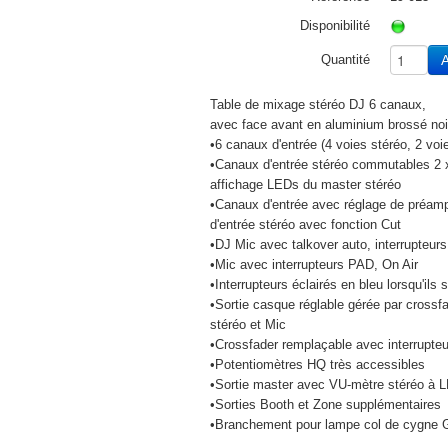
Disponibilité
Quantité
A
Table de mixage stéréo DJ 6 canaux,
avec face avant en aluminium brossé noi
•6 canaux d'entrée (4 voies stéréo, 2 voi
•Canaux d'entrée stéréo commutables 2 x
affichage LEDs du master stéréo
•Canaux d'entrée avec réglage de préampl
d'entrée stéréo avec fonction Cut
•DJ Mic avec talkover auto, interrupteur
•Mic avec interrupteurs PAD, On Air
•Interrupteurs éclairés en bleu lorsqu'ils 
•Sortie casque réglable gérée par cross
stéréo et Mic
•Crossfader remplaçable avec interrupteu
•Potentiomètres HQ très accessibles
•Sortie master avec VU-mètre stéréo à 
•Sorties Booth et Zone supplémentaires
•Branchement pour lampe col de cygne