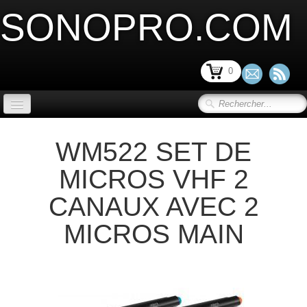
SONOPRO.COM
0
ACCUEIL
WM522 SET DE
SONORISATION SCENE et VIDEO
▼
MICROS VHF 2
LIMITATION ACOUSTIQUE
▼
CANAUX AVEC 2
SONORISATION INSTALLATION
▼
MICROS MAIN
SONORISATION PORTABLE
▼
MICRO ET PERIPHERIQUE
▼