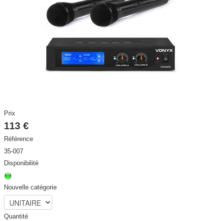
DISCO / DJ PARTY / RADIO
▼
ECLAIRAGE SCENE ET ARCHITECTURAL
▼
STRUCTURES et ACCESSOIRES
▼
HAUT PARLEURS, CÂBLES ET ACCESSOIRES
▼
CONTACT
▼
Prix
113 €
ACTIVITE
▼
Référence
35-007
Disponibilité
Nouvelle catégorie
Quantité