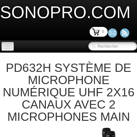
SONOPRO.COM
0
ACCUEIL
PD632H SYSTÈME DE
SONORISATION SCENE et VIDEO
▼
MICROPHONE
LIMITATION ACOUSTIQUE
▼
NUMÉRIQUE UHF 2X16
SONORISATION INSTALLATION
▼
CANAUX AVEC 2
MICROPHONES MAIN
SONORISATION PORTABLE
▼
MICRO ET PERIPHERIQUE
▼