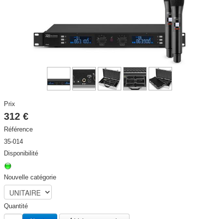
DISCO / DJ PARTY / RADIO
▼
ECLAIRAGE SCENE ET ARCHITECTURAL
▼
STRUCTURES et ACCESSOIRES
▼
HAUT PARLEURS, CÂBLES ET ACCESSOIRES
▼
CONTACT
Prix
▼
312 €
ACTIVITE
▼
Référence
35-014
Disponibilité
Nouvelle catégorie
Quantité