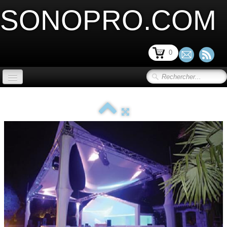
SONOPRO.COM
0
ACCUEIL
SONORISATION SCENE et VIDEO
▼
LIMITATION ACOUSTIQUE
▼
SONORISATION INSTALLATION
▼
SONORISATION PORTABLE
▼
MICRO ET PERIPHERIQUE
▼