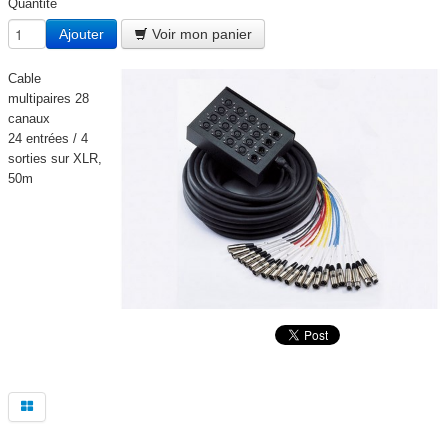
Quantité
DISCO / DJ PARTY / RADIO
▼
Ajouter
Voir mon panier
ECLAIRAGE SCENE ET ARCHITECTURAL
▼
Cable
multipaires 28
STRUCTURES et ACCESSOIRES
canaux
▼
24 entrées / 4
sorties sur XLR,
HAUT PARLEURS, CÂBLES ET ACCESSOIRES
▼
50m
CONTACT
▼
ACTIVITE
▼