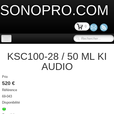
SONOPRO.COM
0
ACCUEIL
KSC100-28 / 50 ML KI
SONORISATION SCENE et VIDEO
▼
AUDIO
LIMITATION ACOUSTIQUE
▼
Prix
520 €
SONORISATION INSTALLATION
▼
Référence
SONORISATION PORTABLE
▼
69-043
Disponibilité
MICRO ET PERIPHERIQUE
▼